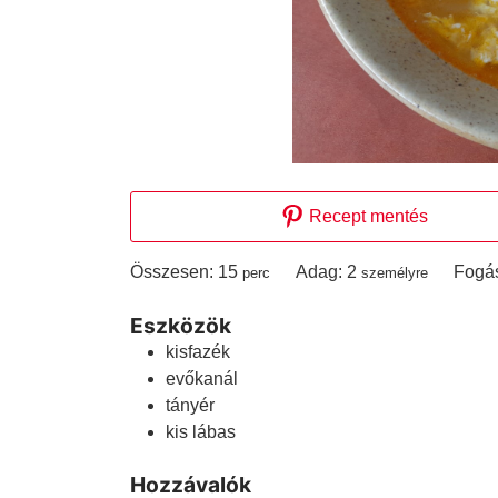
Recept mentés
perc
Összesen:
15
Adag:
2
Fogá
perc
személyre
Eszközök
kisfazék
evőkanál
tányér
kis lábas
Hozzávalók