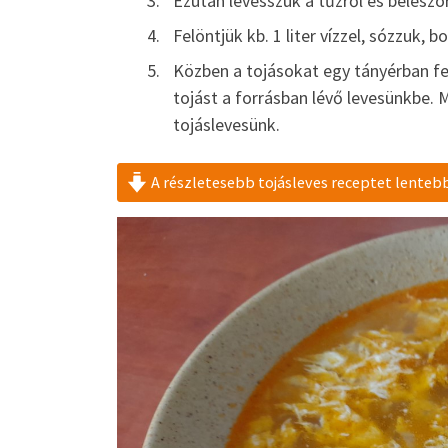
Ezután levesszük a tűzről és beleszórj
Felöntjük kb. 1 liter vízzel, sózzuk, b
Közben a tojásokat egy tányérban fel
tojást a forrásban lévő levesünkbe. M
tojáslevesünk.
A részletesebb tojásleves receptet lenteb