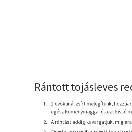
Rántott tojásleves re
1 evőkanál zsírt melegítünk, hozzáad
egész köménymaggal és ezt kissé meg
A rántást addig kavargatjuk, míg ar