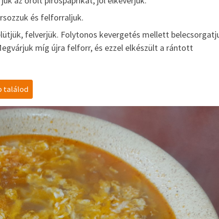
uk az őrölt pirospaprikát, jól elkeverjük.
orsozzuk és felforraljuk.
ütjük, felverjük. Folytonos kevergetés mellett belecsorgatj
egvárjuk míg újra felforr, és ezzel elkészült a rántott
b találod