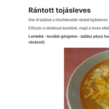
Rántott tojásleves
Íme itt találod a részletesebb rántott tojásleves
Először a rántással kezdünk, majd a leves elkés
Lentebb - tovább görgetve - találsz plusz h
ránézni!)