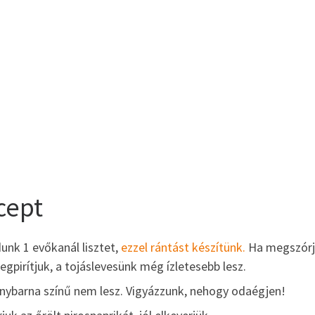
cept
unk 1 evőkanál lisztet,
ezzel rántást készítünk.
Ha megszórj
pirítjuk, a tojáslevesünk még ízletesebb lesz.
anybarna színű nem lesz. Vigyázzunk, nehogy odaégjen!