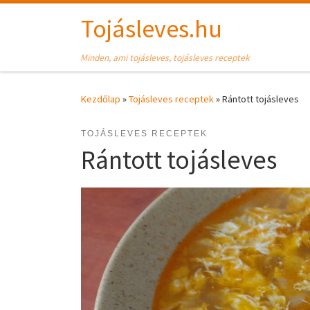
Skip to content
Tojásleves.hu
Minden, ami tojásleves, tojásleves receptek
Kezdőlap
»
Tojásleves receptek
»
Rántott tojásleves
TOJÁSLEVES RECEPTEK
Rántott tojásleves