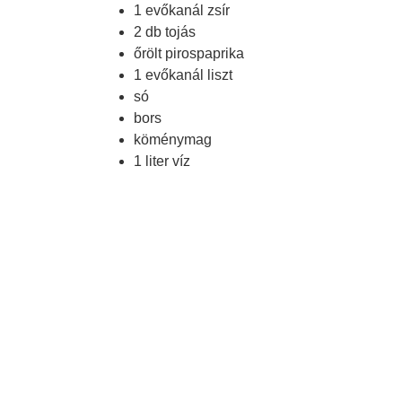
1
evőkanál
zsír
2
db
tojás
őrölt pirospaprika
1
evőkanál
liszt
só
bors
köménymag
1
liter
víz