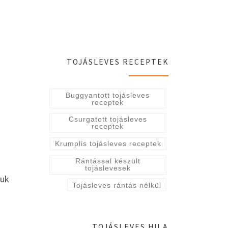
TOJÁSLEVES RECEPTEK
Buggyantott tojásleves
receptek
Csurgatott tojásleves
receptek
Krumplis tojásleves receptek
Rántással készült
tojáslevesek
uk
Tojásleves rántás nélkül
TOJÁSLEVES.HU A