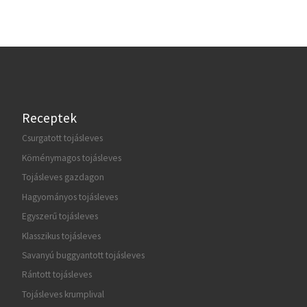
Receptek
Csurgatott tojásleves
Köménymagos tojásleves
Tojásleves gazdagon
Hagyományos tojásleves
Egyszerű tojásleves
Klasszikus tojásleves
Savanyú buggyantott tojásleves
Rántott tojásleves
Tojásleves krumplival