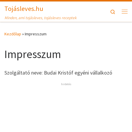
Tojásleves.hu
Skip to content
Search
Me
Minden, ami tojásleves, tojásleves receptek
Kezdőlap
»
Impresszum
Impresszum
Szolgáltató neve: Budai Kristóf egyéni vállalkozó
hirdetés