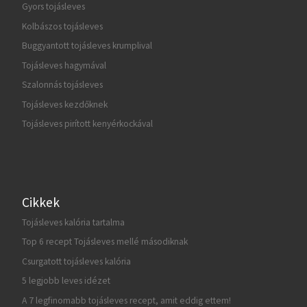
Gyors tojásleves
Kolbászos tojásleves
Buggyantott tojásleves krumplival
Tojásleves hagymával
Szalonnás tojásleves
Tojásleves kezdőknek
Tojásleves pirított kenyérkockával
Cikkek
Tojásleves kalória tartalma
Top 6 recept Tojásleves mellé másodiknak
Csurgatott tojásleves kalória
5 legjobb leves idézet
A 7 legfinomabb tojásleves recept, amit eddig ettem!