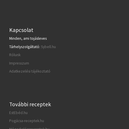
Kapcsolat
Minden, ami tojásleves
Tárhelyszolgáltató:
Sybell.hu
Rólunk
Impresszum
Adatkezelési tájékoztató
További receptek
EstEbéd.hu
Pogácsa-receptek.hu