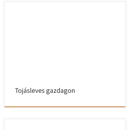
Ha tojásleves gazdagon van elkészítve, akkor nem is kell második
fogáson gondolkodni. Annyira bőséges leves, hogy önmagában is
nagyon laktató tud lenni. Elkészített tojásleves recept. Tojásleves
gazdagon elkészítve A hagymát megpucoljuk, apró kockákra
vágjuk és a felolvasztott zsíron pár percig pároljuk. A megpucolt
zöldségeket felaprítjuk és a hagymára szórjuk. A […]
Tojásleves gazdagon