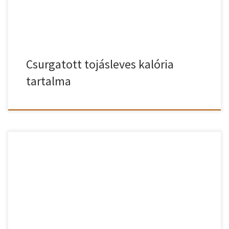
Csurgatott tojásleves kalória
tartalma
A köménymagról nem is gondolnánk, hogy amilyen apró,
fogyasztása olyan hasznos a szervezet számára. Ezért sem
érdemes elhanyagolni a köménymagot a tojáslevesből. Nézzük is
köménymagos tojásleves elkészítését! Köménymagos tojásleves
recept A felhevített olajon megfuttatjuk a köménymagot. Ez 1-2
perc, akkor lesz jó, ha a magok pattogni kezdenek és érezzük a
[…]