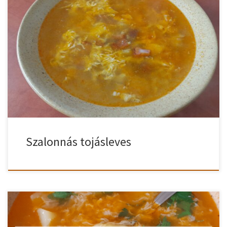
Tojáslevest örömmel főzünk, mivel nagyon egyszerű és nem kell
órákon át felette állni. Viszont egy kis kreativitással tartalmasabb
tojáslevest is kihozhatunk egy kevés szalonnával. Nézzük is hogyan
készül el a szalonnás tojásleves! Szalonnás tojásleves recept A
felkockázott szalonnát a zsíron megpirítjuk, majd egy tányérra
kiszedjük. A zsírban megdinszteljük az apróra […]
Szalonnás tojásleves
Nem tudod, hogy milyen tojáslevest készíts? Most meg fogod