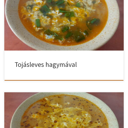
tojáslevesedet? Akkor hagymával színesebbé teheted. Legyen szó
újhagymáról, póréhagymáról, vöröshagymáról, lilahagymáról, vagy
fokhagymáról. Jelenesetben most újhagymával színesítettem a
tojáslevesemet. Tojásleves hagymával elkészítve A felolvasztott
zsíron 1-2 perc alatt megfuttatjuk a felkarikázott hagymát. (Én csak
a zöld résztét használtam most fel.) Amikor már kicsit […]
Tojásleves hagymával
Hagyományos tojásleves recept! Rengeteg tojásleves recept
létezik, itt most a legelterjedtebb verziót ismerheted meg
köménymaggal. Kipróbált hagyományos tojásleves recept.
Hagyományos tojásleves recept A fölforrósított olajon megfuttatjuk