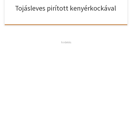
Tojásleves pirított kenyérkockával
hirdetés