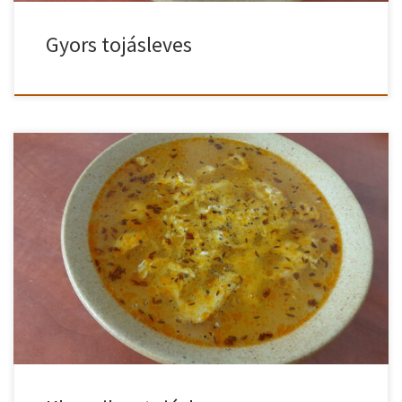
Gyors tojásleves
Hogyan készül a klasszikus tojásleves? Nagyon sok tojásleves
recept létezik, de most a régi idők igazi tojáslevesét ismerheted
meg. Nézzük is a receptet! Klasszikus tojásleves recept A
fölforrósított olajon megfuttatjuk a köménymagot. Ez pár
másodpercig tart, míg a magok elkezdenek kipattogni.
Vigyázzunk, nehogy megégjenek! Lehúzva a tűzről meghintjük a
paprikával. […]