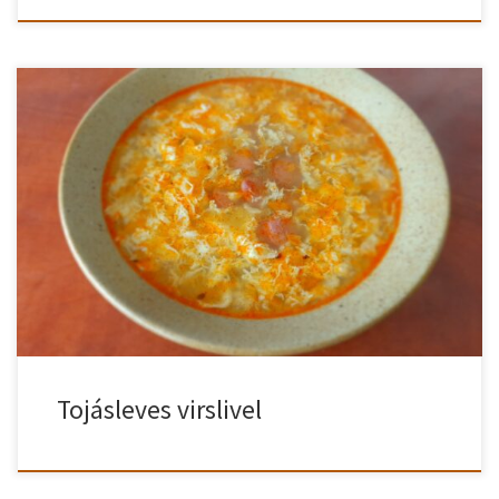
Tojáslevest örömmel főzünk, mivel nagyon egyszerű. Viszont nem
elég tartalmas. De egy kis virslivel tartalmasabbá tehetjük a
tojáslevest. Nézzük is hogyan készül el a tojásleves virslivel! Virslis
tojásleves elkészítve A virslit felkarikázzuk, a felhevített zsíron kissé
megpirítjuk. Majd kiszedjük egy tányérra. A vöröshagymát apróra
felkockázzuk és a virsli sütéséből megmaradt […]
Tojásleves virslivel