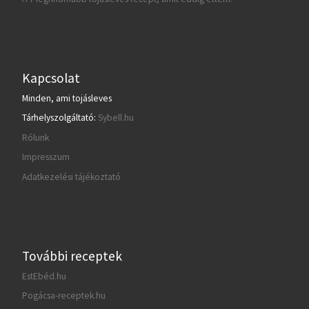
Kapcsolat
Minden, ami tojásleves
Tárhelyszolgáltató:
Sybell.hu
Rólunk
Impresszum
Adatkezelési tájékoztató
További receptek
EstEbéd.hu
Pogácsa-receptek.hu