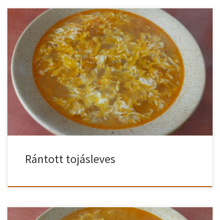
Hihetetlenül gyorsan és egyszerűen elkészíthető ez a rántott
tojásleves és szinte semmi se kell hozzá. Nézzük is ezt a rántott
tojásleves receptet! Rántott tojásleves recept 1 evőkanál zsírt
melegítünk, hozzáadunk 1 evőkanál lisztet, ezzel rántást
készítünk. Ha megszórjuk egész köménymaggal és ezt kissé
megpirítjuk, a tojáslevesünk még ízletesebb lesz. A rántást […]
Rántott tojásleves