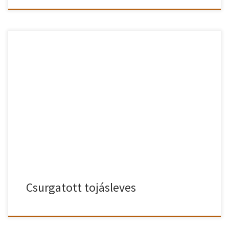
Ha már kiürült a hűtő, de mégis valami főtt ételt szeretnél ebédre,
ajánlom neked ezt a nagyon egyszerű és nagyon finom csurgatott
tojásleves receptet. Csurgatott tojásleves recept A hagymát
megpucoljuk, apróra felkockázzuk és a felolvasztott zsíron
megdinszteljük (nem kell megpirítani). Közben rászórjuk a lisztet
és a pirospaprikát. Ekkor már levesszük […]
Csurgatott tojásleves