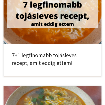
találni a neked való legjobb tojásleves receptet. Összeszedtem az
én szerintem legfinomabb tojásleves recepteket. Íme az én
kedvenceim! A 7+1 legfinomabb tojásleves recept, amit eddig
ettem! Összeszedtem a Top 7+1 legfinomabb tojásleves
receptemet, amiket bármikor szívesen elfogyasztok. 1# Tojásleves
pirított kenyérkockával […]
7+1 legfinomabb tojásleves
recept, amit eddig ettem!
Tojásleves hagymával ízesítve. Színesebbé szeretnéd tenni a