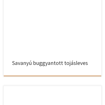
Savanyú buggyantott tojásleves nagyi módra. A régi idők nagy
kedvence a buggyantott tojásleves, ami manapság egyre
ritkábban szoktunk elkészíteni. Ennek most vessünk véget. Kezdjük
el minél gyakrabban főzni ezt a szuper savanyú buggyantott
tojáslevest. Lássunk is neki! Savanyú buggyantott tojásleves recept
A fölforrósított zsírra szórjuk a lisztet és kavargatva kisütjük, […]
Savanyú buggyantott tojásleves
Tojásleves krumplival gazdagítva egy igen laktató ebéd vagy