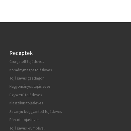
Receptek
Csurgatott tojásleves
Köménymagos tojásleves
Tojásleves gazdagon
Hagyományos tojásleves
Egyszerű tojásleves
Klasszikus tojásleves
Savanyú buggyantott tojásleves
Rántott tojásleves
Tojásleves krumplival