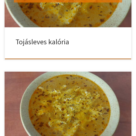
kalória tartalma: 250 kcal Fehérje: 18,2 g Zsír: 10,2 […]
Tojásleves kalória
Egyszerű, de nagyszerű. Nem kell nagyon bonyolult ételre
gondolni, hogy ha levest szeretnénk enni. Vannak elképesztően
egyszerű ételek, amik nem csak, hogy egyszerűek, de finomak is,
ilyen például az egyszerű tojásleves is. Egyszerű tojásleves recept
A fölforrósított olajon megfuttatjuk a köménymagot. Ez pár
másodpercig tart, míg a magok elkezdenek kipattogni. […]