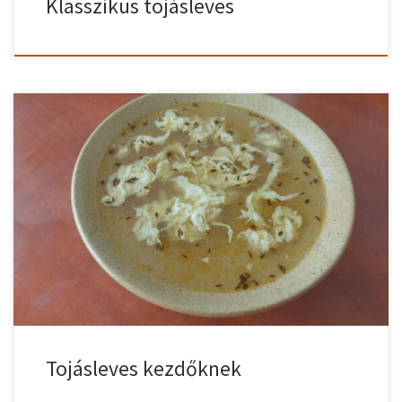
Klasszikus tojásleves
Még nagyon kezdő vagy a konyhában, de szeretnél valami finomat
összedobni? Akkor tudom neked ajánlani a tojásleves kezdőknek
szóló receptemet, amit tényleg bárki el tud készíteni otthon.
Tojásleves kezdőknek szóló recept A felforrósított olajon
megfuttatjuk a köménymagot. Ez pár másodpercig tart, míg a
magok elkezdenek kipattogni. Vigyázzunk, nehogy megégjenek!
Lehúzva […]
Tojásleves kezdőknek