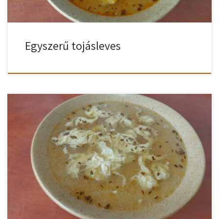
Egyszerű tojásleves
Nagyon gyorsan kellene valamilyen főtétel? Számodra akkor a
gyors tojásleves lesz a tökéletes választás. Elképesztően gyorsan
elkészíthető és már tálalható is a finom tojásleves! Gyors tojásleves
recept A fölforrósított olajon gyorsan megfuttatjuk a
köménymagot. Ez pár másodpercig tart, míg a magok elkezdenek
kipattogni. Vigyázzunk, nehogy megégjenek! Lehúzva a tűzről
gyorsan […]