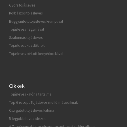
Gyors tojásleves
Kolbászos tojásleves
Buggyantott tojásleves krumplival
Tojásleves hagymával
Szalonnás tojásleves
Tojásleves kezdőknek
Tojásleves pirított kenyérkockával
Cikkek
Tojásleves kalória tartalma
Top 6 recept Tojásleves mellé másodiknak
Csurgatott tojásleves kalória
5 legjobb leves idézet
A 7 legfinomabb tojásleves recept, amit eddig ettem!