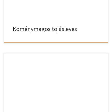
Köménymagos tojásleves
Összeszedtem 5 legjobb leves idézetet. Nagyon jópofa idézet is
található a többi más érdekes és hasznos idézet között. Ha
nagyon megtetszett valamelyik idézet és megszeretnéd osztani a
barátaiddal, ismerőseiddel, csak nyugodtan. 1# Legjobb leves
idézet „Tudod, mit csinál az ember, ha ejti a szívszerelme?! Fogja
magát és megkéri valaki másnak […]