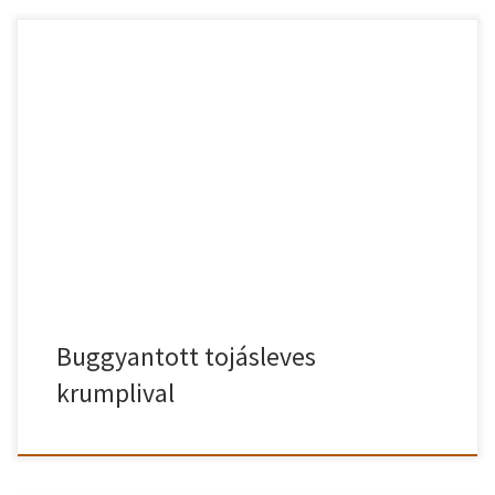
Buggyantott tojásleves krumplival gazdagítva. A krumplival egy
igen laktató buggyantott tojáslevest készíthetünk. Nézzük is a
receptet! Buggyantott tojásleves krumplival elkészítve A zsírral,
liszttel világos rántást készítünk. Felöntjük vízzel, hozzáadjuk a
megpucolt, apróra vágott krumplit, beletesszük a babérlevelet és
puhára főzzük. Közben ízlés szerint sózzuk, borsozzuk. Amikor
megfőtt a krumpli, a […]
Buggyantott tojásleves
krumplival