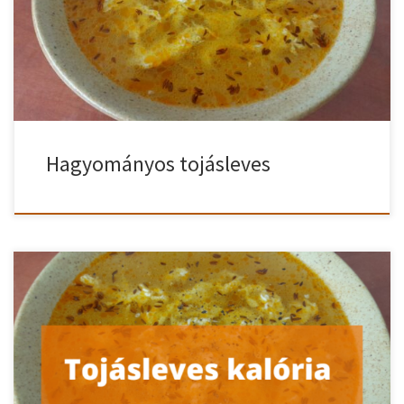
a köménymagot. Ez pár másodpercig tart, míg a magok
elkezdenek kipattogni. Vigyázzunk, nehogy megégjenek! Lehúzva
a tűzről meghintjük őrölt pirospaprikával. Majd felöntjük vízzel,
sózzuk, […]
Hagyományos tojásleves
Tudd meg a tojásleves kalória és tápérték tartalmát. Részletes
leírással. Tojásleves kalória tartalma 100 g tojásleves tápértéke 100
g tojásleves kalória tartalma: 22 kcal Fehérje: 1,6 g Zsír: 0,9 g
Szénhidrát: 1,8 g 1 adag tojásleves tápértéke 1 adag tojásleves