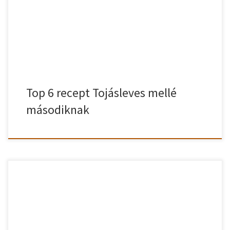
mellé. Nézzük is mik illenek a tojásleves mellé második fogásnak!
Top 6 recept Tojásleves mellé másodiknak Összeszedtem Top 6
második […]
Top 6 recept Tojásleves mellé
másodiknak
Kolbászos tojásleves egy igazán nagy különlegesség a
tojáslevesek körében. Ízletes, nagyon finom és még jól is néz ki.
Ezt a kolbászos tojáslevest mindenkinek csak ajánlani tudom!